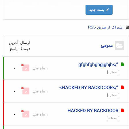
پست جدید
اشتراک از طریق RSS
ارسال
آخرین
عمومی
توسط
پاسخ
"/>gfghfghghgjghjh
۱ ماه قبل
م
-
مشکل
"/>HACKED BY BACKDOOR>
۱ ماه قبل
م
-
مشکل
HACKED BY BACKDOOR
۱ ماه قبل
م
-
خدمات