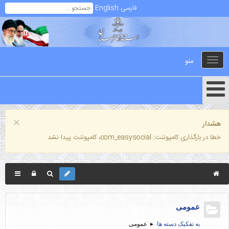
فارسی
English
منو
Toggle
navigation
×
هشدار
خطا در بارگذاری کامپوننت: com_easysocial، کامپوننت پیدا نشد
عمومی
به تفکیک دسته ها
عمومی