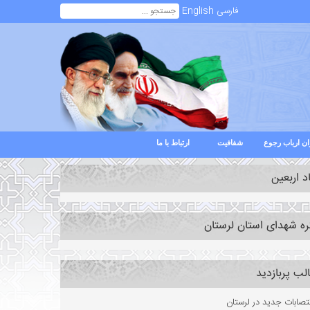
فارسی
English
ن ارباب رجوع
شفافیت
ارتباط با ما
د اربعین
ره شهدای استان لرستان
لب پربازدید
تصابات جدید در لرستان