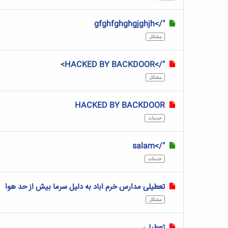
"/>gfghfghghgjghjh
مشکل
"/>HACKED BY BACKDOOR>
مشکل
HACKED BY BACKDOOR
خدمات
"/>salam
خدمات
تعطیلی مدارس خرم اباد به دلیل سرما بیش از حد هوا
مشکل
تعطیلی