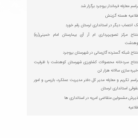
اسم معارفه فرماندار بروجرد برگزار شد
طلاعیه هسته گزینش
 انتصاب دیگر در استانداری لرستان رقم خورد
فتتاح مرکز تصویربرداری ام آر آی بیمارستان امام خمینی(ره)
وهدشت
تتاح شبکه گسترده گازرسانی در شهرستان بروجرد
فتتاح سردخانه محصولات کشاورزی شهرستان کوهدشت با ظرفیت
یره‌ سازی سالانه هزار تن
اسم تکریم و معارفه مدیر کل دفتر مدیریت عملکرد، بازرسی و امور
وقی استانداری لرستان
یرش مشمولین متقاضی امریه در استانداری ها
لاعیه