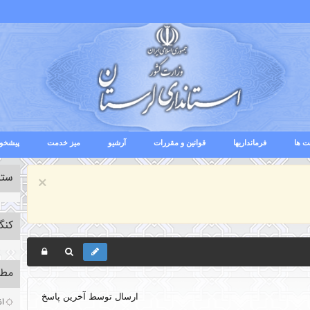
ت ها
فرمانداریها
قوانین و مقررات
آرشیو
میز خدمت
پیشخوا
ستا
×
کنگ
مطا
ارسال توسط
آخرین پاسخ
ان